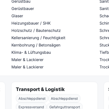
Gerüstbau
Sanit
Gerüstbauer
Sanit
Glaser
Scha
Heizungsbauer / SHK
Schi
Holzschutz / Bautenschutz
Schre
Kellersanierung / Feuchtigkeit
Schre
Kernbohrung / Betonsägen
Stuc
Klima- & Lüftungsbau
Tiefb
Maler & Lackierer
Troc
Maler & Lackierer
Troc
k
Transport & Logistik
Abschleppdienst
Abschleppdienst
Expressversand
Gefahrguttransport