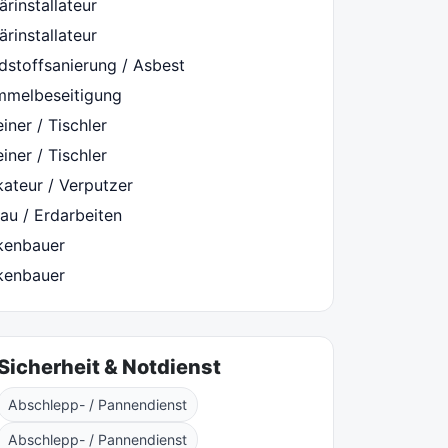
ärinstallateur
ärinstallateur
dstoffsanierung / Asbest
mmelbeseitigung
iner / Tischler
iner / Tischler
kateur / Verputzer
au / Erdarbeiten
kenbauer
kenbauer
Sicherheit & Notdienst
Abschlepp- / Pannendienst
Abschlepp- / Pannendienst