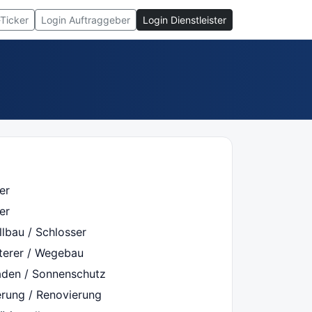
-Ticker
Login Auftraggeber
Login Dienstleister
er
er
lbau / Schlosser
sterer / Wegebau
laden / Sonnenschutz
erung / Renovierung