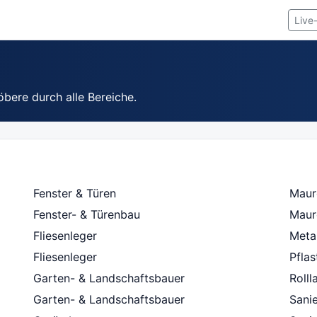
Live
öbere durch alle Bereiche.
Fenster & Türen
Maur
Fenster- & Türenbau
Maur
Fliesenleger
Metal
Fliesenleger
Pfla
Garten- & Landschaftsbauer
Roll
Garten- & Landschaftsbauer
Sani