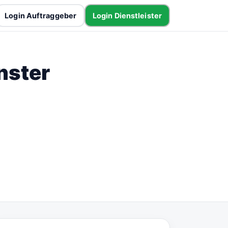
Login Auftraggeber
Login Dienstleister
nster