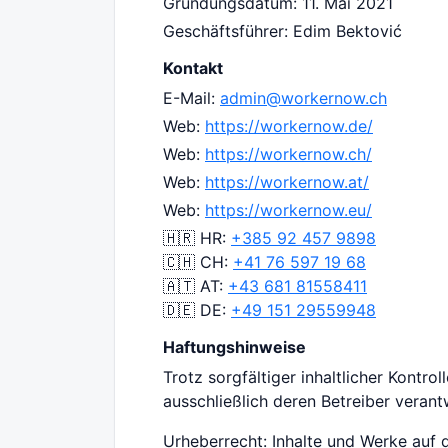
Gründungsdatum: 11. Mai 2021
Geschäftsführer: Edim Bektović
Kontakt
E-Mail:
admin@workernow.ch
Web:
https://workernow.de/
Web:
https://workernow.ch/
Web:
https://workernow.at/
Web:
https://workernow.eu/
🇭🇷 HR:
+385 92 457 9898
🇨🇭 CH:
+41 76 597 19 68
🇦🇹 AT:
+43 681 81558411
🇩🇪 DE:
+49 151 29559948
Haftungshinweise
Trotz sorgfältiger inhaltlicher Kontro
ausschließlich deren Betreiber verant
Urheberrecht: Inhalte und Werke auf