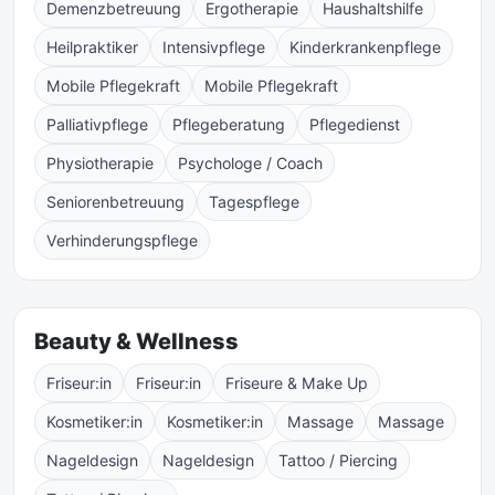
Demenzbetreuung
Ergotherapie
Haushaltshilfe
Heilpraktiker
Intensivpflege
Kinderkrankenpflege
Mobile Pflegekraft
Mobile Pflegekraft
Palliativpflege
Pflegeberatung
Pflegedienst
Physiotherapie
Psychologe / Coach
Seniorenbetreuung
Tagespflege
Verhinderungspflege
Beauty & Wellness
Friseur:in
Friseur:in
Friseure & Make Up
Kosmetiker:in
Kosmetiker:in
Massage
Massage
Nageldesign
Nageldesign
Tattoo / Piercing