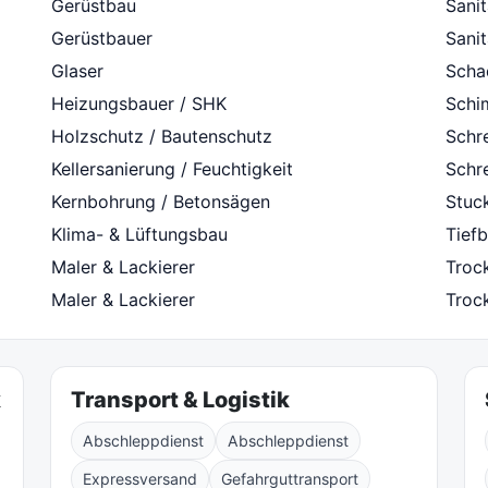
Gerüstbau
Sanit
Gerüstbauer
Sanit
Glaser
Scha
Heizungsbauer / SHK
Schi
Holzschutz / Bautenschutz
Schre
Kellersanierung / Feuchtigkeit
Schre
Kernbohrung / Betonsägen
Stuc
Klima- & Lüftungsbau
Tiefb
Maler & Lackierer
Troc
Maler & Lackierer
Troc
k
Transport & Logistik
Abschleppdienst
Abschleppdienst
Expressversand
Gefahrguttransport