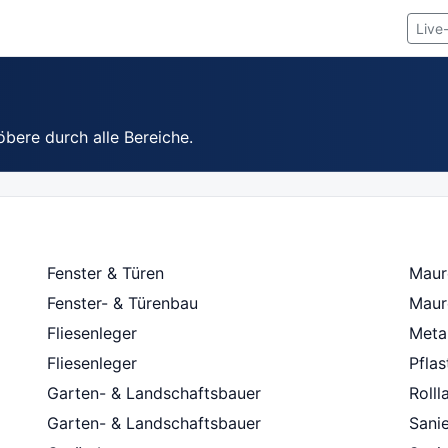
Live
öbere durch alle Bereiche.
Fenster & Türen
Maur
Fenster- & Türenbau
Maur
Fliesenleger
Metal
Fliesenleger
Pfla
Garten- & Landschaftsbauer
Roll
Garten- & Landschaftsbauer
Sani