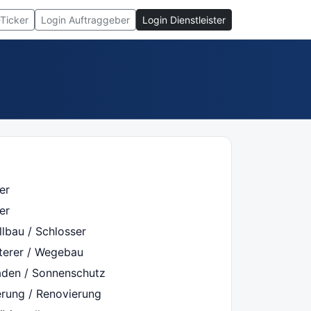
-Ticker
Login Auftraggeber
Login Dienstleister
er
er
lbau / Schlosser
sterer / Wegebau
laden / Sonnenschutz
erung / Renovierung