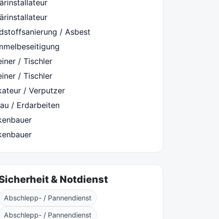
ärinstallateur
ärinstallateur
dstoffsanierung / Asbest
mmelbeseitigung
iner / Tischler
iner / Tischler
kateur / Verputzer
au / Erdarbeiten
kenbauer
kenbauer
Sicherheit & Notdienst
Abschlepp- / Pannendienst
Abschlepp- / Pannendienst