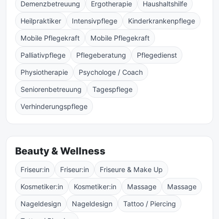
Demenzbetreuung
Ergotherapie
Haushaltshilfe
Heilpraktiker
Intensivpflege
Kinderkrankenpflege
Mobile Pflegekraft
Mobile Pflegekraft
Palliativpflege
Pflegeberatung
Pflegedienst
Physiotherapie
Psychologe / Coach
Seniorenbetreuung
Tagespflege
Verhinderungspflege
Beauty & Wellness
Friseur:in
Friseur:in
Friseure & Make Up
Kosmetiker:in
Kosmetiker:in
Massage
Massage
Nageldesign
Nageldesign
Tattoo / Piercing