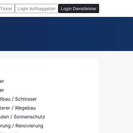
-Ticker
Login Auftraggeber
Login Dienstleister
er
er
lbau / Schlosser
sterer / Wegebau
laden / Sonnenschutz
erung / Renovierung