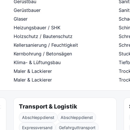
Gerüstbau
Sanit
Gerüstbauer
Sanit
Glaser
Scha
Heizungsbauer / SHK
Schi
Holzschutz / Bautenschutz
Schre
Kellersanierung / Feuchtigkeit
Schre
Kernbohrung / Betonsägen
Stuc
Klima- & Lüftungsbau
Tiefb
Maler & Lackierer
Troc
Maler & Lackierer
Troc
k
Transport & Logistik
Abschleppdienst
Abschleppdienst
Expressversand
Gefahrguttransport