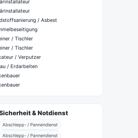
ärinstallateur
ärinstallateur
dstoffsanierung / Asbest
mmelbeseitigung
iner / Tischler
iner / Tischler
kateur / Verputzer
au / Erdarbeiten
kenbauer
kenbauer
Sicherheit & Notdienst
Abschlepp- / Pannendienst
Abschlepp- / Pannendienst