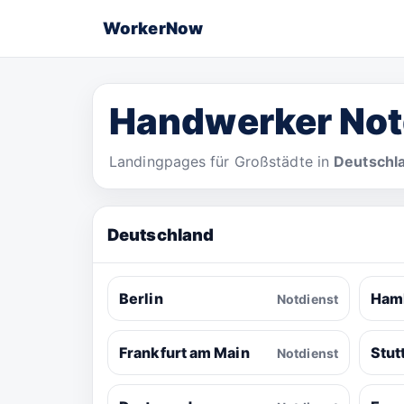
WorkerNow
Handwerker Not
Landingpages für Großstädte in
Deutschl
Deutschland
Berlin
Ham
Notdienst
Frankfurt am Main
Stut
Notdienst