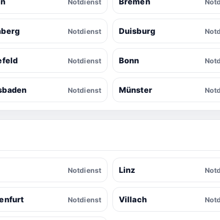
en
Bremen
Notdienst
Notd
nberg
Duisburg
Notdienst
Notd
efeld
Bonn
Notdienst
Notd
sbaden
Münster
Notdienst
Notd
z
Linz
Notdienst
Notd
enfurt
Villach
Notdienst
Notd