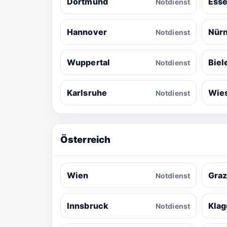
Dortmund
Ess
Notdienst
Hannover
Nür
Notdienst
Wuppertal
Biel
Notdienst
Karlsruhe
Wie
Notdienst
Österreich
Wien
Gra
Notdienst
Innsbruck
Klag
Notdienst