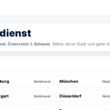
dienst
and
,
Österreich
&
Schweiz
. Wähle deine Stadt und gehe d
burg
München
Notdienst
Notd
tgart
Düsseldorf
Notdienst
Notd