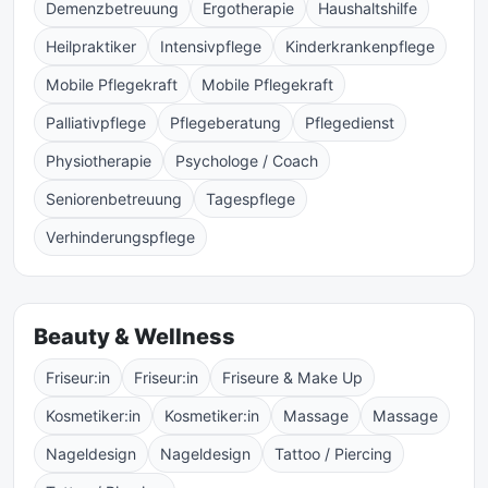
Demenzbetreuung
Ergotherapie
Haushaltshilfe
Heilpraktiker
Intensivpflege
Kinderkrankenpflege
Mobile Pflegekraft
Mobile Pflegekraft
Palliativpflege
Pflegeberatung
Pflegedienst
Physiotherapie
Psychologe / Coach
Seniorenbetreuung
Tagespflege
Verhinderungspflege
Beauty & Wellness
Friseur:in
Friseur:in
Friseure & Make Up
Kosmetiker:in
Kosmetiker:in
Massage
Massage
Nageldesign
Nageldesign
Tattoo / Piercing